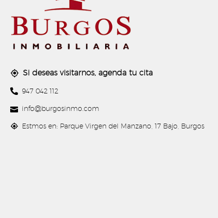
Si deseas visitarnos, agenda tu cita




947 042 112


info@burgosinmo.com


Estmos en: Parque Virgen del Manzano, 17 Bajo, Burgos